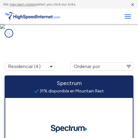
×
We
may earn money
when you click our links.
Negocios
Compañías de Internet en
Mountain Rest, SC
Spectrum
31% disponible en Mountain Rest