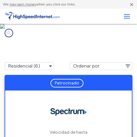
×
We
may earn money
when you click our links.
Negocios
Compañías de Internet en
Ridgeland, SC
Patrocinado
Velocidad de hasta