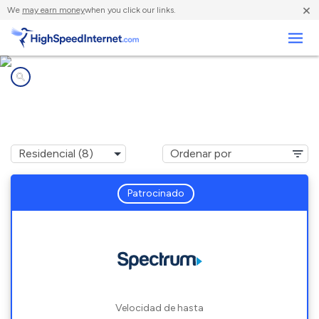
×
We
may earn money
when you click our links.
Negocios
Compañías de Internet en
Hilton Head Island, SC
Patrocinado
Velocidad de hasta