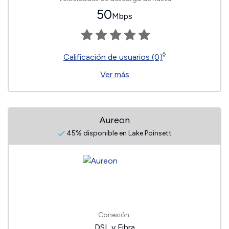
50
Mbps
◊
Calificación de usuarios (0)
Ver más
Aureon
45% disponible en Lake Poinsett
Conexión:
DSL y Fibra