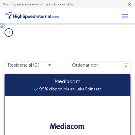
×
We
may earn money
when you click our links.
Negocios
Compañías de Internet en
Lake Poinsett, SD
Mediacom
99% disponible en Lake Poinsett