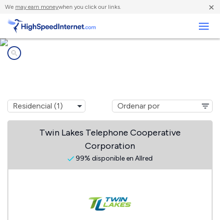
×
We
may earn money
when you click our links.
Negocios
Compañías de Internet en
Allred, TN
Twin Lakes Telephone Cooperative
Corporation
99% disponible en Allred