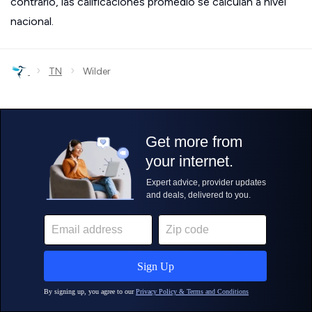
contrario, las calificaciones promedio se calculan a nivel
nacional.
›
›
TN
Wilder