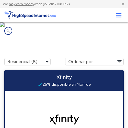
×
We
may earn money
when you click our links.
Negocios
Compañías de Internet en
Monroe, TN
Xfinity
25% disponible en Monroe