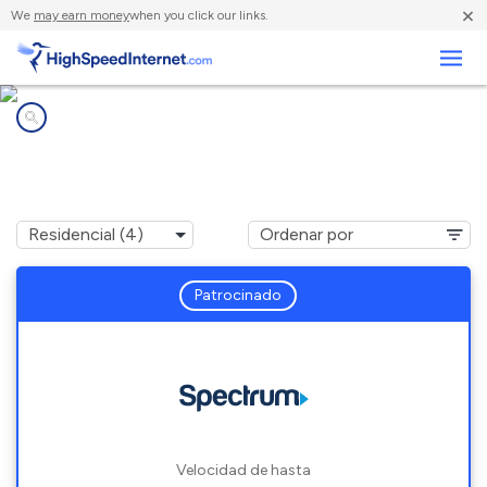
×
We
may earn money
when you click our links.
Negocios
Compañías de Internet en
Sugar Tree, TN
Patrocinado
Velocidad de hasta