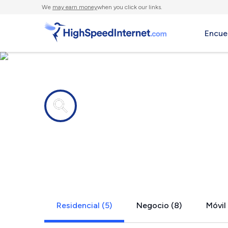
We
may earn money
when you click our links.
Encue
Compañías de Internet en
Camden, T
Residencial (5)
Negocio (8)
Móvil 