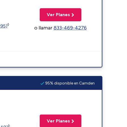
Ver Planes
◊
595)
o llamar
833-469-4276
95% disponible en Camden
Ver Planes
◊