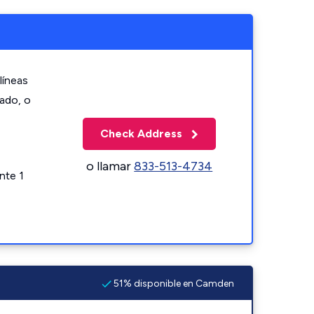
líneas
zado, o
Check Address
o llamar
833-513-4734
nte 1
51% disponible en Camden