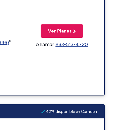
Ver Planes
◊
5996)
o llamar
833-513-4720
42% disponible en Camden