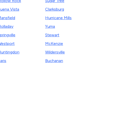
ollow Rock
Sugar Tree
uena Vista
Clarksburg
ansfield
Hurricane Mills
olladay
Yuma
pringville
Stewart
estport
McKenzie
untingdon
Wildersville
aris
Buchanan