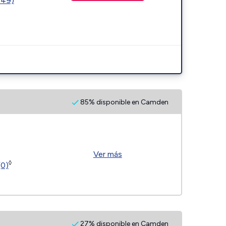
449)
85% disponible en Camden
Ver más
◊
(0)
27% disponible en Camden