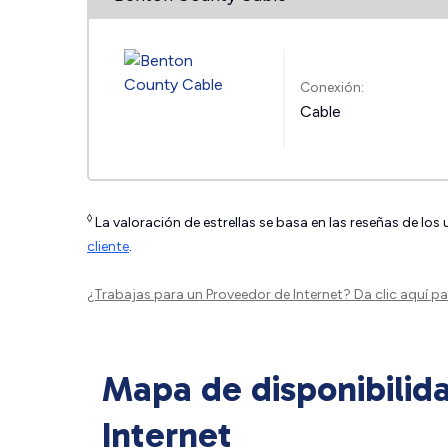
Conexión:
Cable
◊
La valoración de estrellas se basa en las reseñas de los
cliente
.
¿Trabajas para un Proveedor de Internet?
Da clic aquí
par
Mapa de disponibilid
Internet