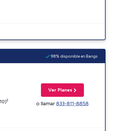
98% disponible en Bangs
Ver Planes
◊
110)
o llamar
833-811-8858