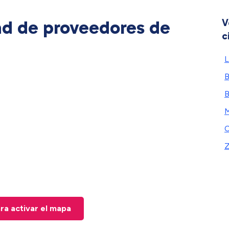
ad de proveedores de
V
c
L
B
Z
ara activar el mapa