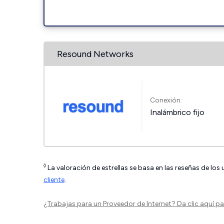
Resound Networks
Conexión:
Inalámbrico fijo
◊
La valoración de estrellas se basa en las reseñas de los
cliente
.
¿Trabajas para un Proveedor de Internet?
Da clic aquí
par