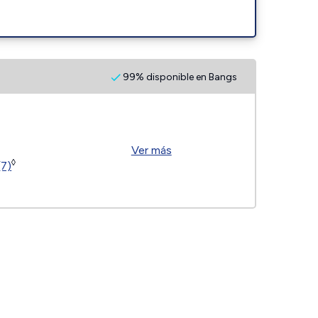
99% disponible en Bangs
Ver más
◊
(7)