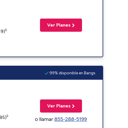
Ver Planes
◊
19)
99% disponible en Bangs
Ver Planes
◊
185)
o llamar
855-288-5199