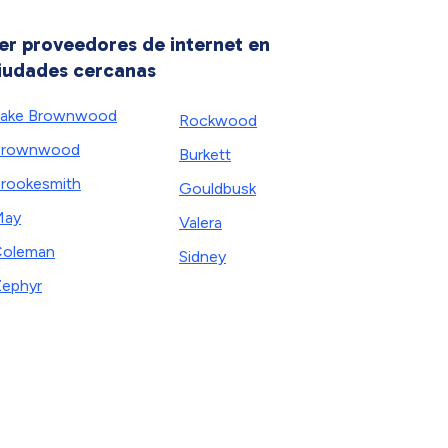
er proveedores de internet en
iudades cercanas
ake Brownwood
Rockwood
Brownwood
Burkett
rookesmith
Gouldbusk
May
Valera
Coleman
Sidney
ephyr