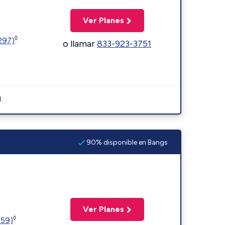
Ver Planes
◊
1297)
o llamar
833-923-3751
.
90% disponible en Bangs
Ver Planes
◊
359)