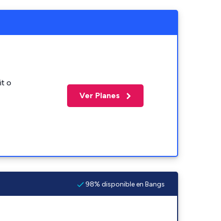
it o
Ver Planes
98% disponible en Bangs