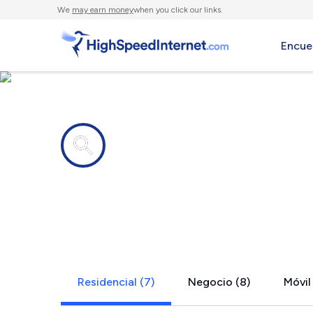
We
may earn money
when you click our links.
Encue
Compañías de Internet en
Bangs, TX
Residencial (7)
Negocio (8)
Móvil 