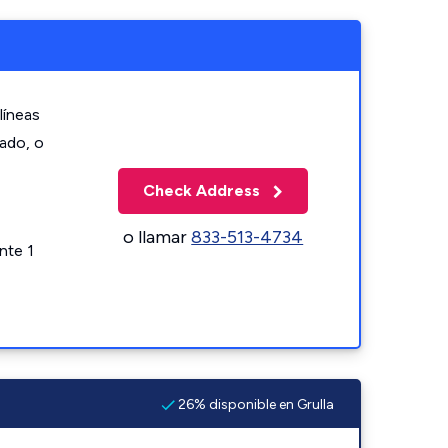
líneas
zado, o
Check Address
o llamar
833-513-4734
nte 1
26% disponible en Grulla