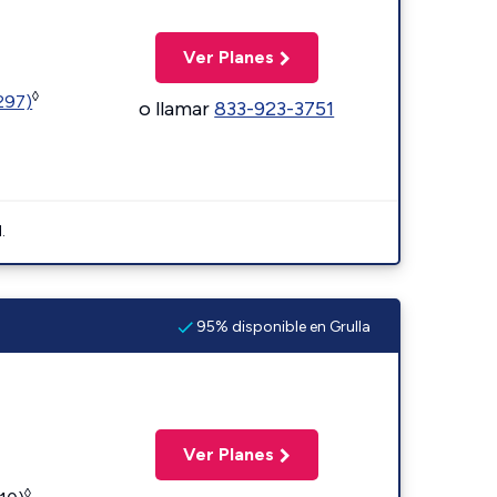
Ver Planes
◊
1297)
o llamar
833-923-3751
.
95% disponible en Grulla
Ver Planes
◊