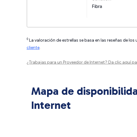
Fibra
◊
La valoración de estrellas se basa en las reseñas de los
cliente
.
¿Trabajas para un Proveedor de Internet?
Da clic aquí
par
Mapa de disponibilid
Internet