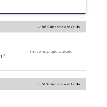
98% disponible en Grulla
Enlace no proporcionado
◊
(1)
50% disponible en Grulla