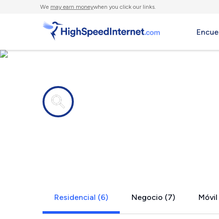
We
may earn money
when you click our links.
Encue
Compañías de Internet en
Grulla, TX
Residencial (6)
Negocio (7)
Móvil 