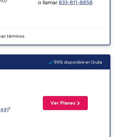
110)
o llamar
833-811-8858
can términos.
99% disponible en Grulla
Ver Planes
◊
449)