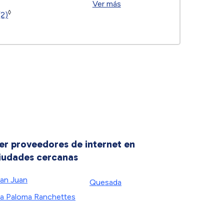
Ver más
◊
(2)
er proveedores de internet en
iudades cercanas
an Juan
Quesada
a Paloma Ranchettes