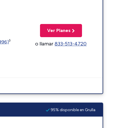
Ver Planes
◊
5996)
o llamar
833-513-4720
95% disponible en Grulla