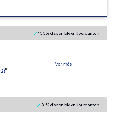
100% disponible en Jourdanton
Ver más
◊
(0)
81% disponible en Jourdanton