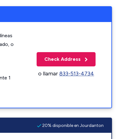
líneas
zado, o
Check Address
o llamar
833-513-4734
nte 1
20% disponible en Jourdanton