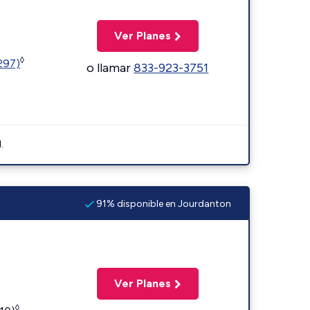
Ver Planes
◊
1297)
o llamar
833-923-3751
.
91% disponible en Jourdanton
Ver Planes
◊