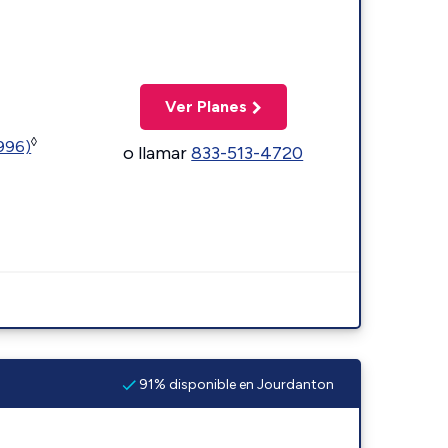
Ver Planes
◊
5996)
o llamar
833-513-4720
91% disponible en Jourdanton