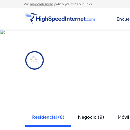
We
may earn money
when you click our links.
Encue
Compañías de Internet en
Jourdanton
Residencial (8)
Negocio (9)
Móvil 