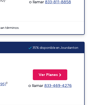
110)
o llamar
833-811-8858
can términos.
35% disponible en Jourdanton
Ver Planes
◊
595)
o llamar
833-469-4276