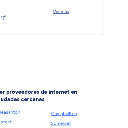
Ver más
◊
(1)
er proveedores de internet en
iudades cercanas
leasanton
Campbellton
oteet
Somerset