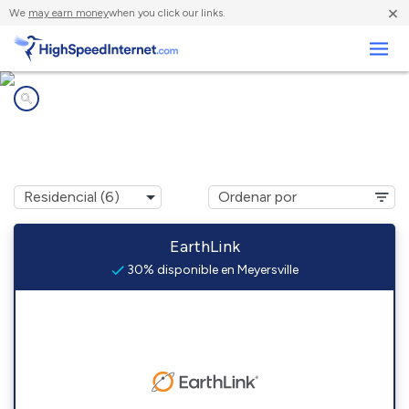
×
We
may earn money
when you click our links.
Negocios
Compañías de Internet en
Meyersville, TX
EarthLink
30% disponible en Meyersville