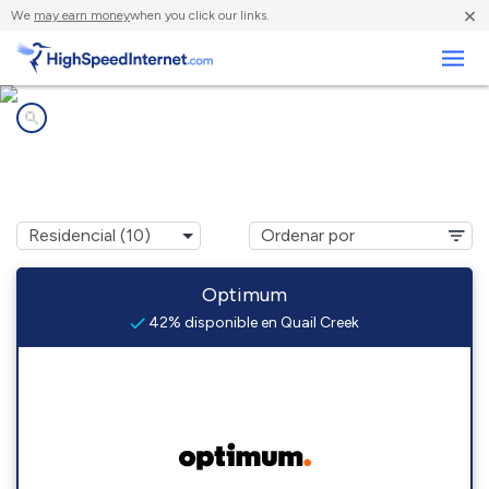
×
We
may earn money
when you click our links.
Negocios
Compañías de Internet en
Quail Creek, TX
Optimum
42% disponible en Quail Creek