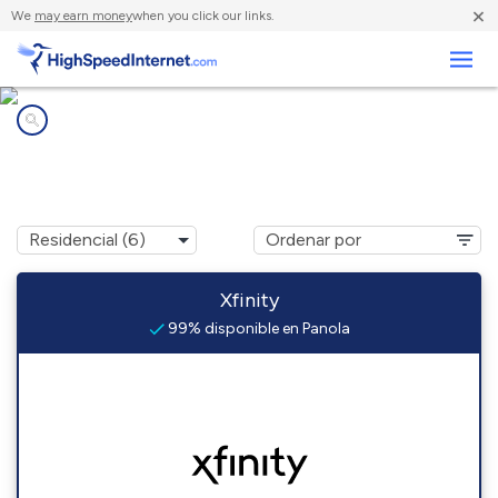
×
We
may earn money
when you click our links.
Negocios
Compañías de Internet en
Panola, TX
Xfinity
99% disponible en Panola