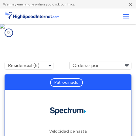
×
We
may earn money
when you click our links.
Negocios
Compañías de Internet en
San Fernando, TX
Patrocinado
Velocidad de hasta