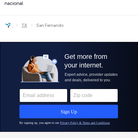
nacional.
›
›
TX
San Fernando