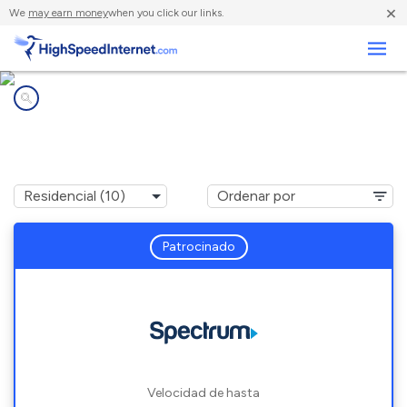
×
We
may earn money
when you click our links.
Negocios
Compañías de Internet en
Wayside, TX
Patrocinado
Velocidad de hasta