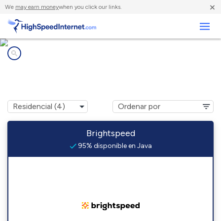
×
We
may earn money
when you click our links.
Negocios
Compañías de Internet en
Java, VA
Brightspeed
95% disponible en Java