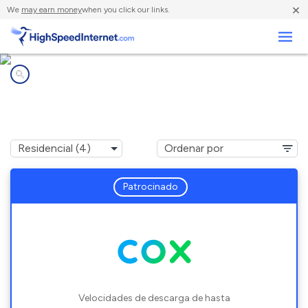
×
We
may earn money
when you click our links.
Negocios
Compañías de Internet en
Pittsville, VA
Patrocinado
Velocidades de descarga de hasta