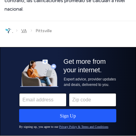
contrario, las calificaciones promedio se calculan a nivel
nacional.
›
›
VA
Pittsville