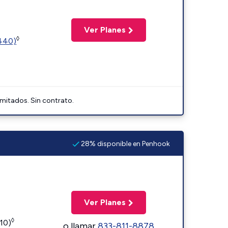
Ver Planes
◊
2440)
imitados. Sin contrato.
28% disponible en Penhook
Ver Planes
◊
110)
o llamar
833-811-8878