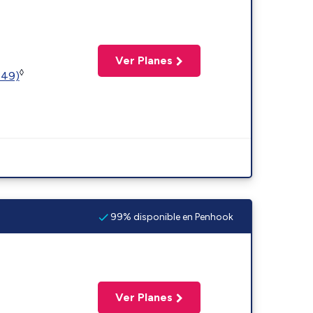
Ver Planes
◊
449)
99% disponible en Penhook
Ver Planes