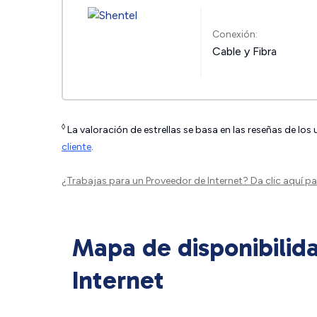
Conexión:
Cable y Fibra
◊
La valoración de estrellas se basa en las reseñas de los
cliente
.
¿Trabajas para un Proveedor de Internet?
Da clic aquí
par
Mapa de disponibilid
Internet