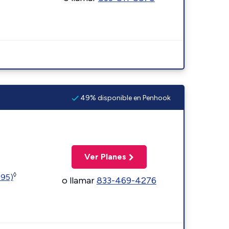
49% disponible en Penhook
Ver Planes
◊
595)
o llamar
833-469-4276