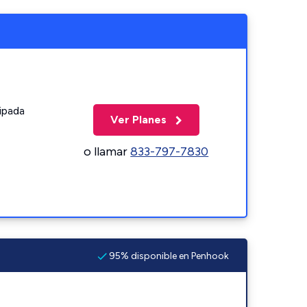
ipada
Ver Planes
o llamar
833-797-7830
95% disponible en Penhook