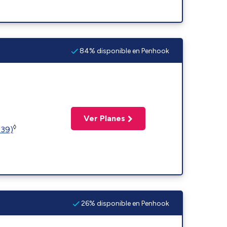
84% disponible en Penhook
Ver Planes
◊
239)
26% disponible en Penhook