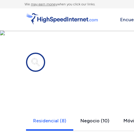
We
may earn money
when you click our links.
Encue
Compañías de Internet en
Penhook, V
Residencial (8)
Negocio (10)
Móvil