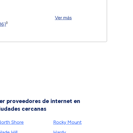
Ver más
◊
16)
er proveedores de internet en
iudades cercanas
orth Shore
Rocky Mount
lade Hill
Hardy