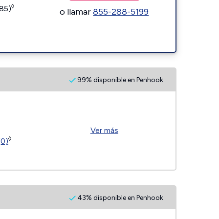
◊
185)
o llamar
855-288-5199
99% disponible en Penhook
Ver más
◊
(0)
43% disponible en Penhook