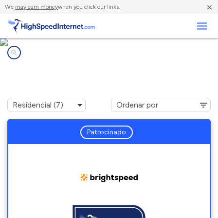
×
We
may earn money
when you click our links.
Negocios
Compañías de Internet en
Goodview, VA
Patrocinado