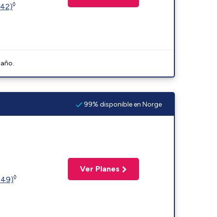
◊
342)
 año.
99% disponible en Norge
Ver Planes
◊
449)