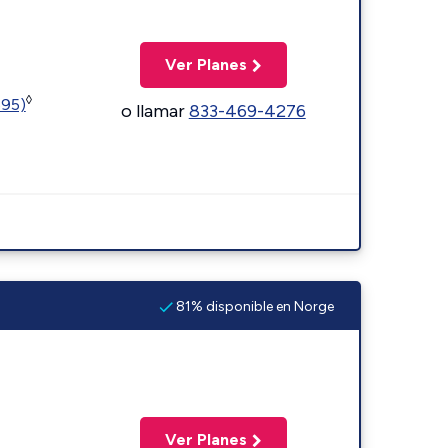
Ver Planes
◊
595)
o llamar
833-469-4276
81% disponible en Norge
Ver Planes