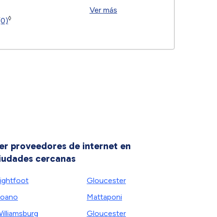
Ver más
◊
(0)
er proveedores de internet en
iudades cercanas
ightfoot
Gloucester
Toano
Mattaponi
illiamsburg
Gloucester