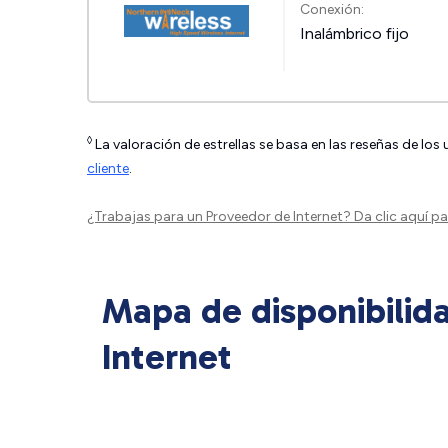
Conexión:
Inalámbrico fijo
◊
La valoración de estrellas se basa en las reseñas de los
cliente
.
¿Trabajas para un Proveedor de Internet?
Da clic aquí
par
Mapa de disponibilid
Internet