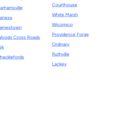
Courthouse
arhamsville
White Marsh
anexa
Wicomico
Jamestown
Providence Forge
oods Cross Roads
Ordinary
rk
Ruthville
hacklefords
Lackey