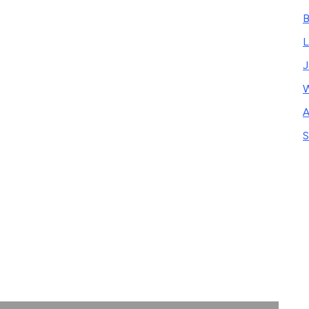
B
L
W
A
S