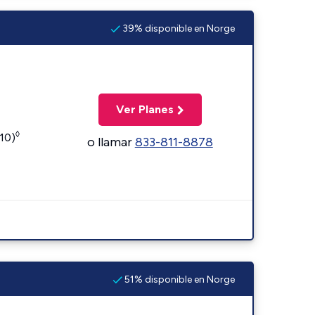
39% disponible en Norge
Ver Planes
◊
110)
o llamar
833-811-8878
51% disponible en Norge