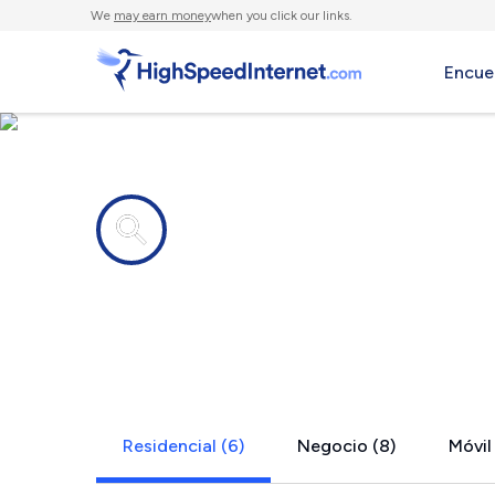
We
may earn money
when you click our links.
Encue
Compañías de Internet en
Norge, VA
Residencial (6)
Negocio (8)
Móvil 