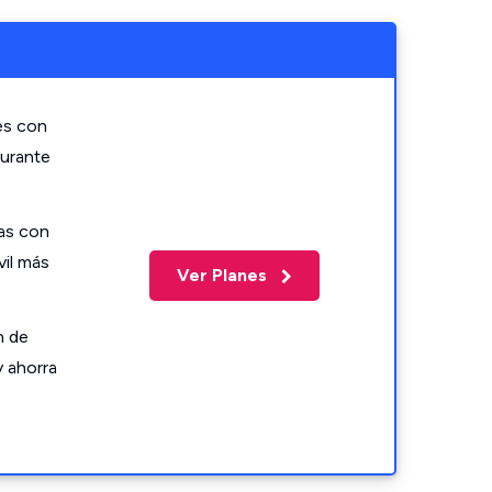
es con
durante
as con
vil más
Ver Planes
n de
y ahorra