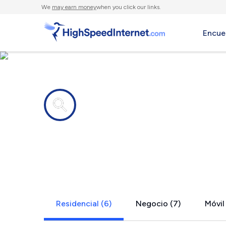
We
may earn money
when you click our links.
Encue
Compañías de Internet en
Woods Cros
Residencial (6)
Negocio (7)
Móvil 