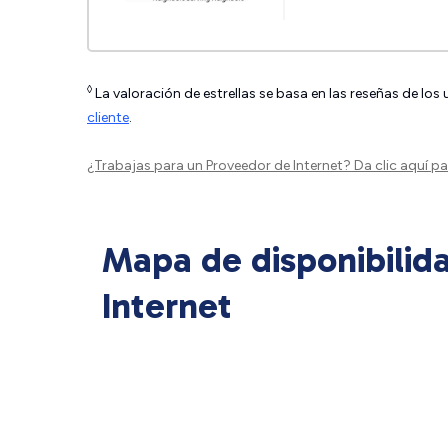
◊
La valoración de estrellas se basa en las reseñas de los
cliente
.
¿Trabajas para un Proveedor de Internet?
Da clic aquí
par
Mapa de disponibilid
Internet