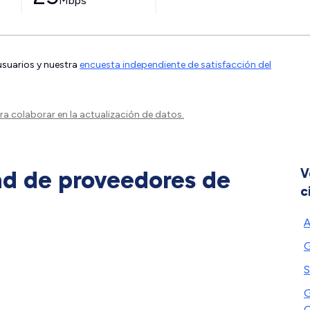
Mbps
 usuarios y nuestra
encuesta independiente de satisfacción del
a colaborar en la actualización de datos.
ad de proveedores de
V
c
A
G
S
G
C