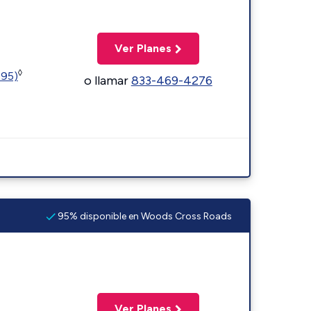
Ver Planes
◊
595)
o llamar
833-469-4276
95% disponible en Woods Cross Roads
Ver Planes