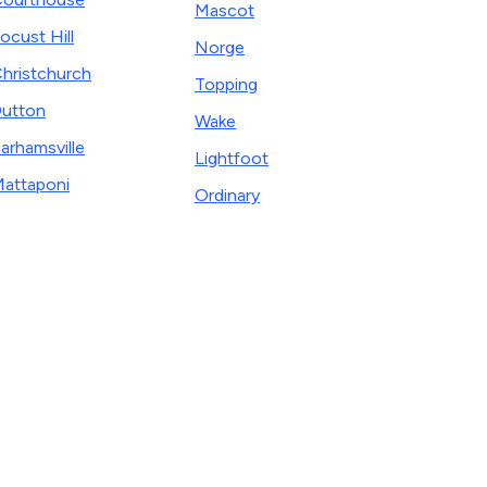
Mascot
ocust Hill
Norge
hristchurch
Topping
utton
Wake
arhamsville
Lightfoot
attaponi
Ordinary