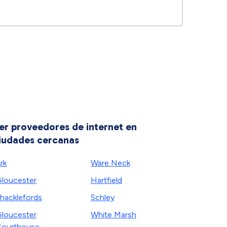
er proveedores de internet en
iudades cercanas
rk
Ware Neck
loucester
Hartfield
hacklefords
Schley
loucester
White Marsh
ourthouse