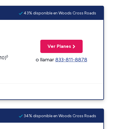
43% disponible en Woods Cross Roads
Ver Planes
◊
110)
o llamar
833-811-8878
34% disponible en Woods Cross Roads