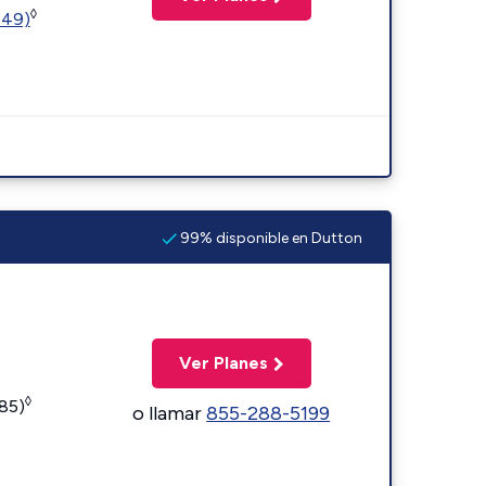
◊
449)
99% disponible en Dutton
Ver Planes
◊
185)
o llamar
855-288-5199