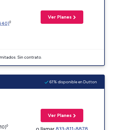
Ver Planes
◊
2440)
imitados. Sin contrato.
61% disponible en Dutton
Ver Planes
◊
110)
o llamar
833-811-8878