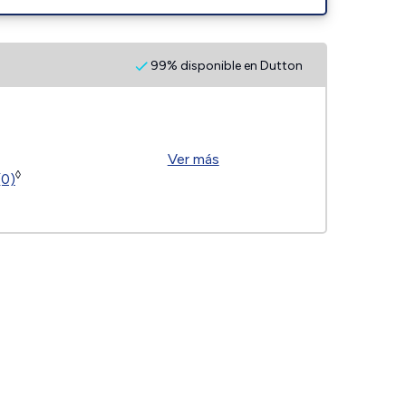
99% disponible en Dutton
Ver más
◊
(0)