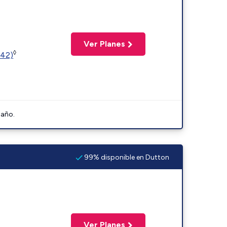
Ver Planes
◊
342)
 año.
99% disponible en Dutton
Ver Planes