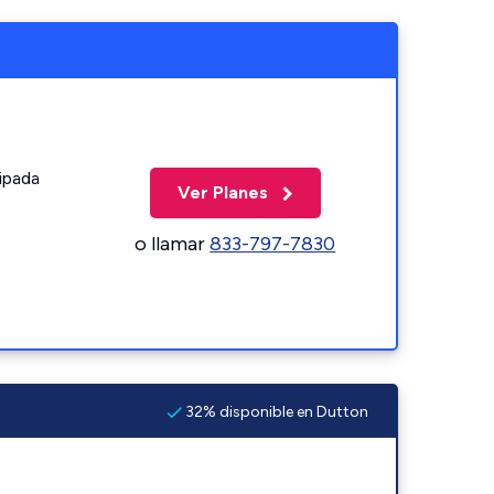
ipada
Ver Planes
o llamar
833-797-7830
32% disponible en Dutton