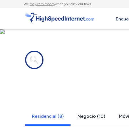
We
may earn money
when you click our links.
Encue
Compañías de Internet en
Dutton, VA
Residencial (8)
Negocio (10)
Móvil