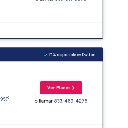
71% disponible en Dutton
Ver Planes
◊
595)
o llamar
833-469-4276