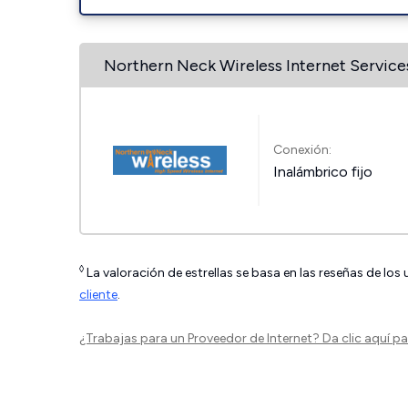
Northern Neck Wireless Internet Service
Conexión:
Inalámbrico fijo
◊
La valoración de estrellas se basa en las reseñas de los
cliente
.
¿Trabajas para un Proveedor de Internet?
Da clic aquí
par