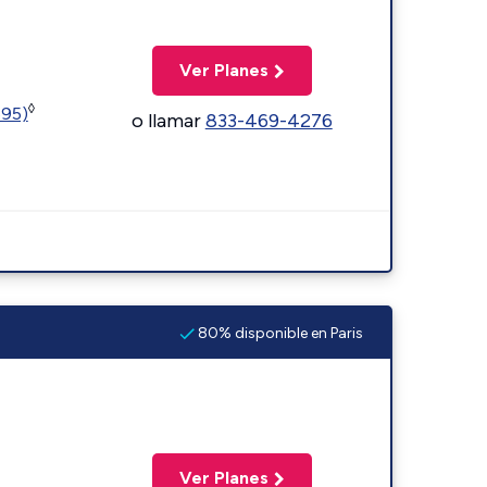
Ver Planes
◊
595)
o llamar
833-469-4276
80% disponible en Paris
Ver Planes