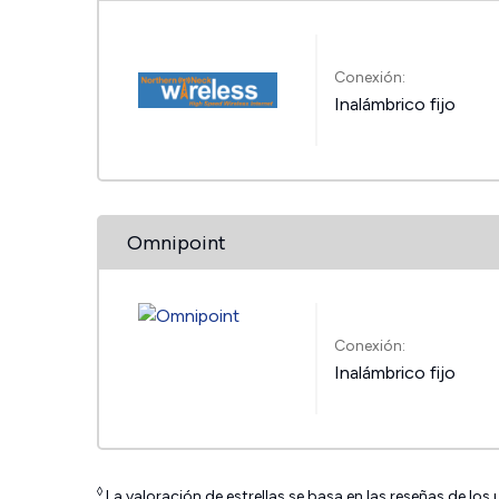
Conexión:
Inalámbrico fijo
Omnipoint
Conexión:
Inalámbrico fijo
◊
La valoración de estrellas se basa en las reseñas de los