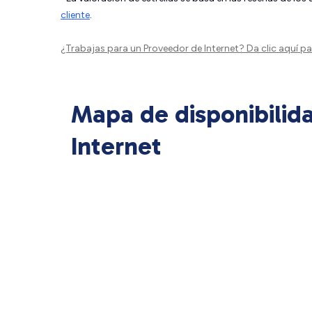
cliente
.
¿Trabajas para un Proveedor de Internet?
Da clic aquí
par
Mapa de disponibilid
Internet