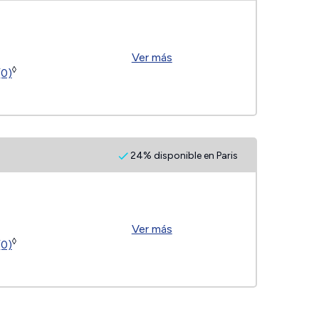
Ver más
◊
(0)
24% disponible en Paris
Ver más
◊
(0)