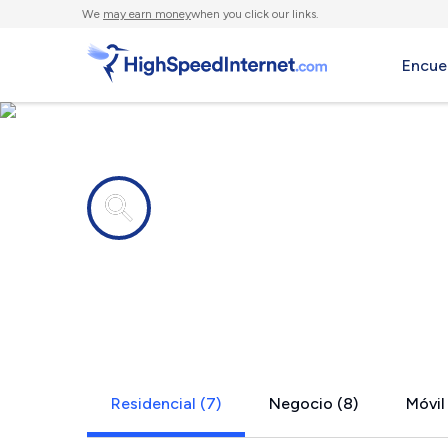
We
may earn money
when you click our links.
Encue
Compañías de Internet en
Paris, VA
Residencial (7)
Negocio (8)
Móvil 