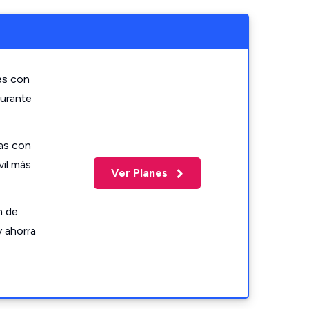
es con
durante
as con
vil más
Ver Planes
n de
y ahorra