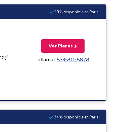
19% disponible en Paris
Ver Planes
◊
110)
o llamar
833-811-8878
34% disponible en Paris