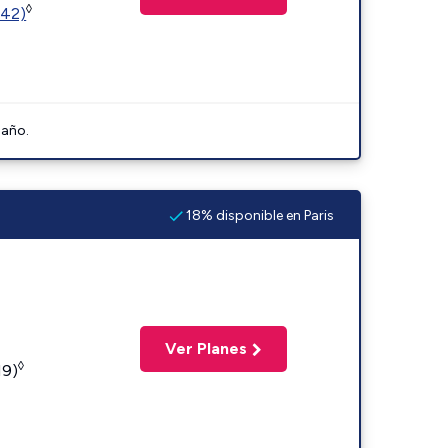
◊
342)
 año.
18% disponible en Paris
Ver Planes
◊
19)