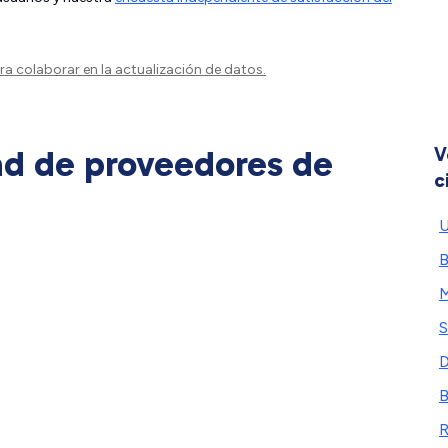
a colaborar en la actualización de datos.
ad de proveedores de
V
c
U
B
M
S
D
R