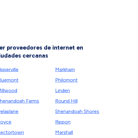
er proveedores de internet en
iudades cercanas
pperville
Markham
luemont
Philomont
illwood
Linden
henandoah Farms
Round Hill
elaplane
Shenandoah Shores
Boyce
Rippon
ectortown
Marshall