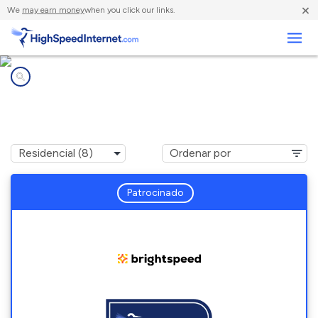
×
We
may earn money
when you click our links.
Negocios
Compañías de Internet en
Shenandoah Farms, VA
Patrocinado