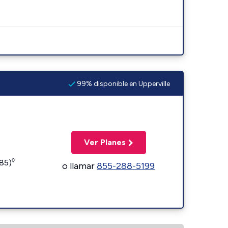
99% disponible en Upperville
Ver Planes
◊
185)
o llamar
855-288-5199