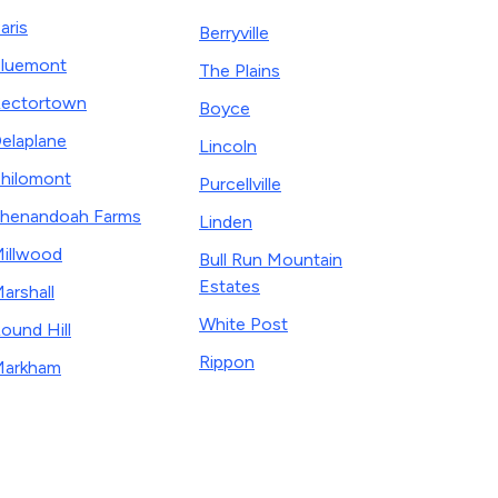
aris
Berryville
luemont
The Plains
ectortown
Boyce
elaplane
Lincoln
hilomont
Purcellville
henandoah Farms
Linden
illwood
Bull Run Mountain
Estates
arshall
White Post
ound Hill
Rippon
Markham