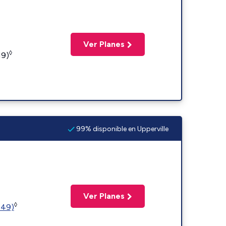
Ver Planes
◊
19)
99% disponible en Upperville
Ver Planes
◊
449)