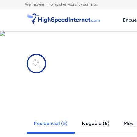
We
may earn money
when you click our links.
Encue
Compañías de Internet en
Upperville,
Residencial (5)
Negocio (6)
Móvil 