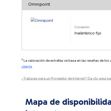
Omnipoint
Conexión:
Inalámbrico fijo
◊
La valoración de estrellas se basa en las reseñas de los
cliente
.
¿Trabajas para un Proveedor de Internet?
Da clic aquí
par
Mapa de disponibilid