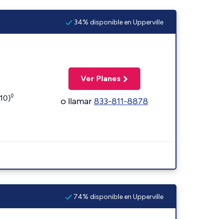
34% disponible en Upperville
Ver Planes
◊
110)
o llamar
833-811-8878
74% disponible en Upperville