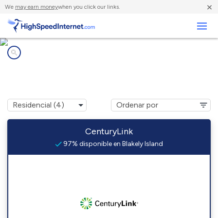
×
We
may earn money
when you click our links.
Negocios
Compañías de Internet en
Blakely Island, WA
CenturyLink
97% disponible en Blakely Island