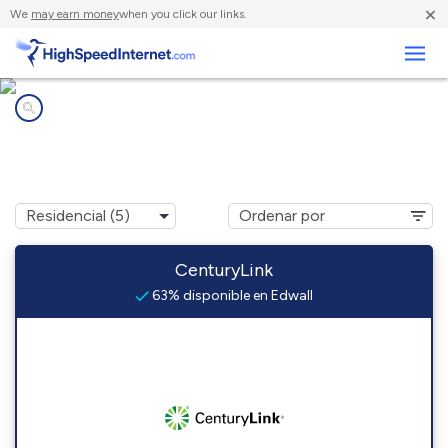
×
We
may earn money
when you click our links.
Negocios
Compañías de Internet en
Edwall, WA
CenturyLink
63% disponible en Edwall