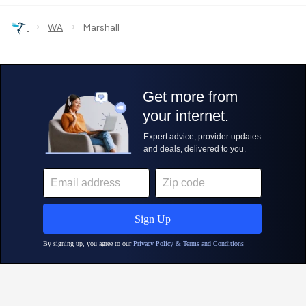
›
›
WA
Marshall