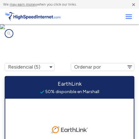
×
We
may earn money
when you click our links.
Negocios
Compañías de Internet en
Marshall, WA
EarthLink
50% disponible en Marshall