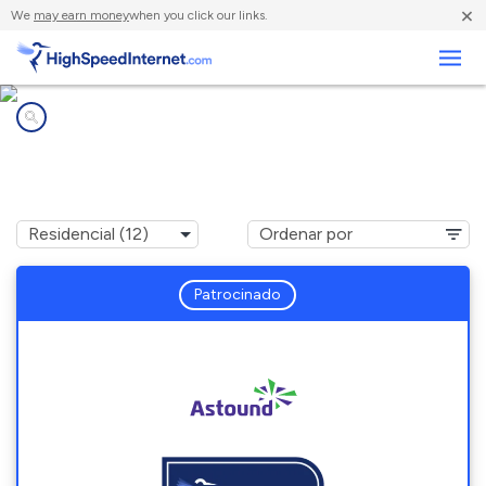
×
We
may earn money
when you click our links.
Negocios
Compañías de Internet en
Valleyford, WA
Patrocinado