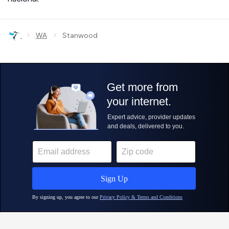
›
›
WA
Stanwood