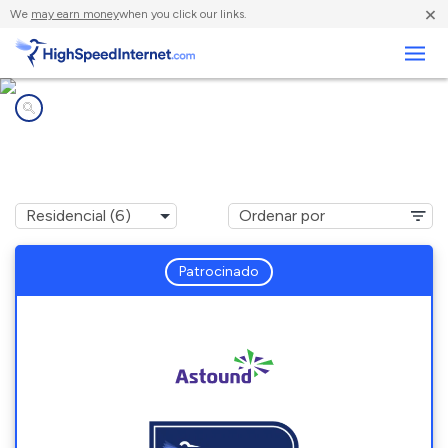
×
We
may earn money
when you click our links.
Negocios
Compañías de Internet en
Stanwood, WA
Patrocinado