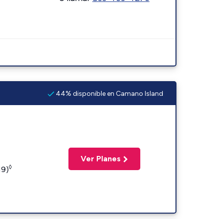
44% disponible en Camano Island
Ver Planes
◊
19)