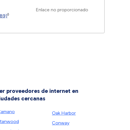
Enlace no proporcionado
◊
189)
er proveedores de internet en
iudades cercanas
Camano
Oak Harbor
Stanwood
Conway