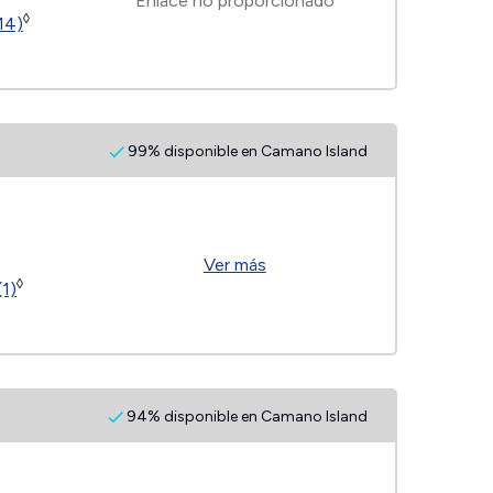
Enlace no proporcionado
◊
14)
99% disponible en Camano Island
Ver más
◊
(1)
94% disponible en Camano Island