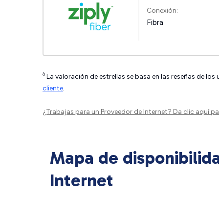
Conexión:
Fibra
◊
La valoración de estrellas se basa en las reseñas de los
cliente
.
¿Trabajas para un Proveedor de Internet?
Da clic aquí
par
Mapa de disponibilid
Internet