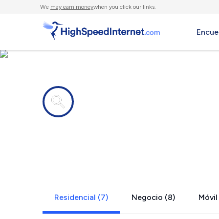
We
may earn money
when you click our links.
Encue
Compañías de Internet en
Camano Isl
Residencial (7)
Negocio (8)
Móvil 