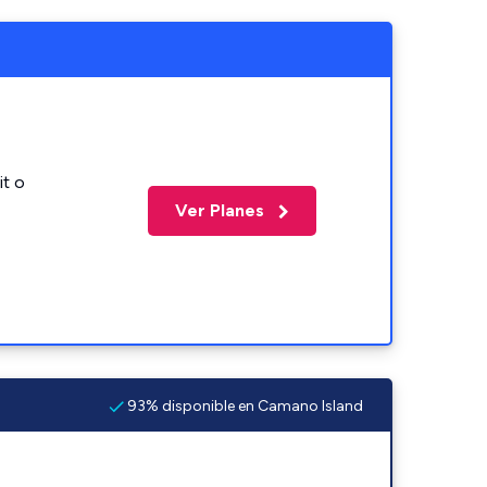
it o
Ver Planes
93% disponible en Camano Island