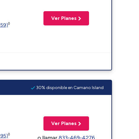
Ver Planes
◊
359)
30% disponible en Camano Island
Ver Planes
◊
595)
o llamar
833-469-4276