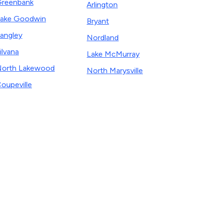
reenbank
Arlington
ake Goodwin
Bryant
angley
Nordland
ilvana
Lake McMurray
orth Lakewood
North Marysville
oupeville