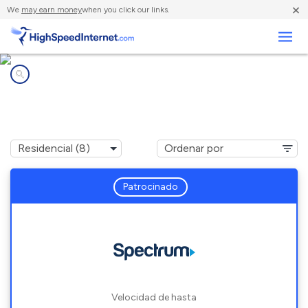
×
We
may earn money
when you click our links.
Negocios
Compañías de Internet en
Knowlton, WI
Patrocinado
Velocidad de hasta