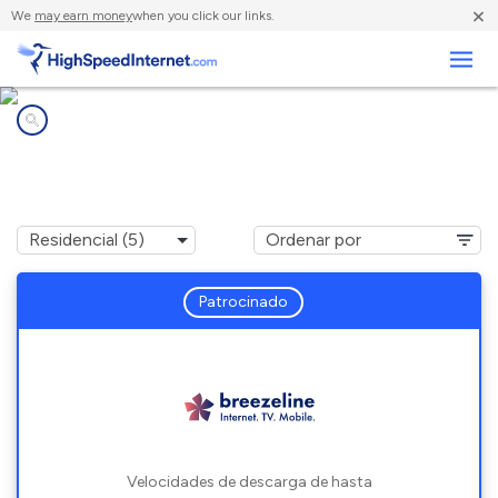
×
We
may earn money
when you click our links.
Negocios
Compañías de Internet en
Masontown, WV
Patrocinado
Velocidades de descarga de hasta