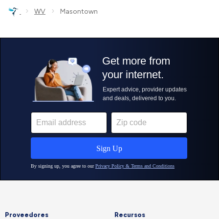
›
›
WV
Masontown
Proveedores
Recursos