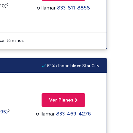
◊
110)
o llamar
833-811-8858
can términos.
62% disponible en Star City
Ver Planes
◊
595)
o llamar
833-469-4276