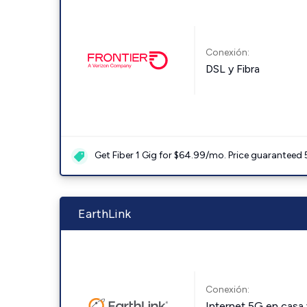
Conexión:
DSL y Fibra
Get Fiber 1 Gig for $64.99/mo. Price guaranteed 
EarthLink
Conexión:
Internet 5G en casa 