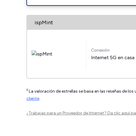
ispMint
Conexión:
Internet 5G en casa
◊
La valoración de estrellas se basa en las reseñas de los
cliente
.
¿Trabajas para un Proveedor de Internet?
Da clic aquí
par