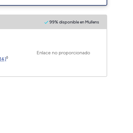
99% disponible en Mullens
Enlace no proporcionado
◊
14)