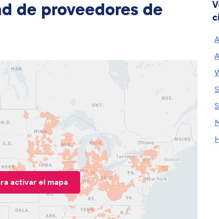
ad de proveedores de
V
c
A
A
S
S
ara activar el mapa