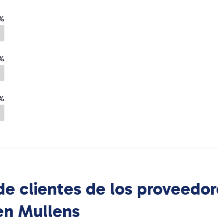
%
%
%
e clientes de los proveedor
 en
Mullens