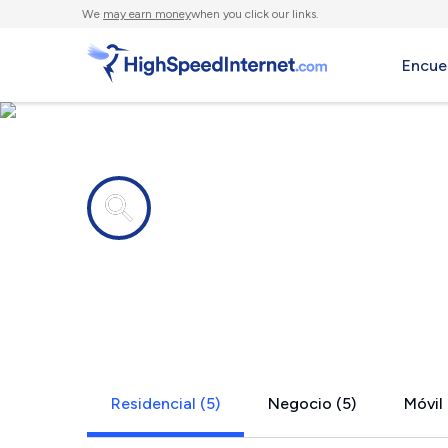
We
may earn money
when you click our links.
Encue
Compañías de Internet en
Mullens, W
Residencial (5)
Negocio (5)
Móvil 