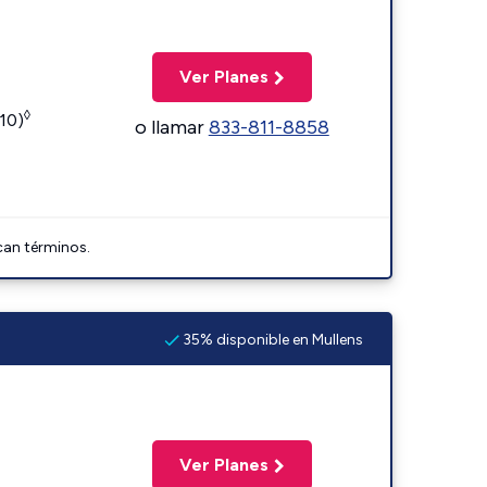
Ver Planes
◊
110)
o llamar
833-811-8858
can términos.
35% disponible en Mullens
Ver Planes