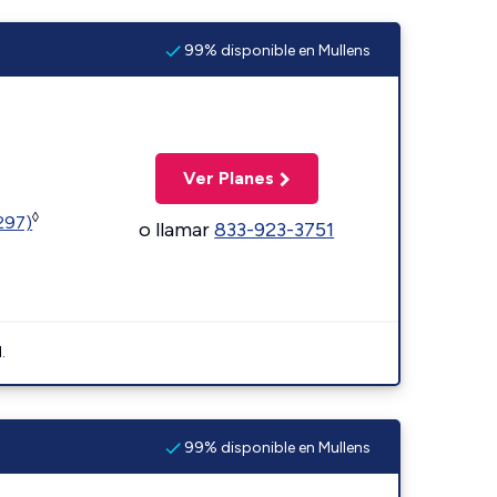
99% disponible en Mullens
Ver Planes
◊
1297)
o llamar
833-923-3751
.
99% disponible en Mullens