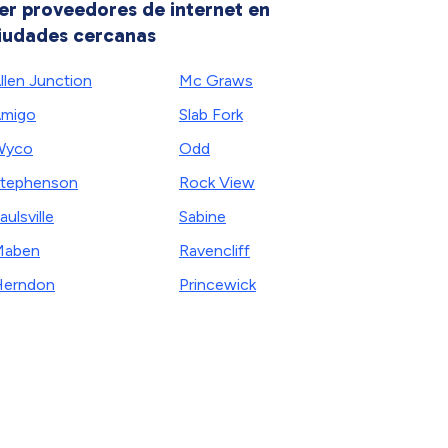
er proveedores de internet en
iudades cercanas
llen Junction
Mc Graws
migo
Slab Fork
Wyco
Odd
tephenson
Rock View
aulsville
Sabine
Maben
Ravencliff
Herndon
Princewick