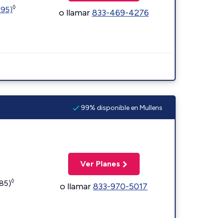
◊
595)
o llamar
833-469-4276
99% disponible en Mullens
Ver Planes
◊
185)
o llamar
833-970-5017