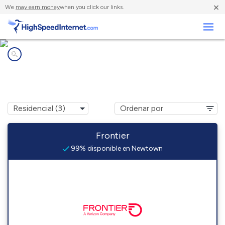
×
We
may earn money
when you click our links.
Negocios
Compañías de Internet en
Newtown, WV
Frontier
99% disponible en Newtown