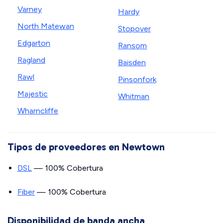
Varney
Hardy
North Matewan
Stopover
Edgarton
Ransom
Ragland
Baisden
Rawl
Pinsonfork
Majestic
Whitman
Wharncliffe
Tipos de proveedores en Newtown
DSL
— 100% Cobertura
Fiber
— 100% Cobertura
Disponibilidad de banda ancha