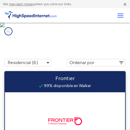
×
We
may earn money
when you click our links.
Negocios
Compañías de Internet en
Walker, WV
Frontier
99% disponible en Walker