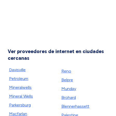
Ver proveedores de internet en ciudades
cercanas
Davisville
Reno
Petroleum
Belpre
Mineralwells
Munday
Mineral Wells
Brohard
Parkersburg
Blennerhassett
Macfarlan
Palestine