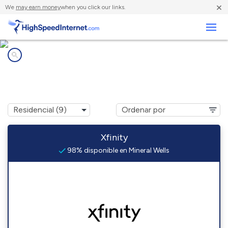
×
We
may earn money
when you click our links.
Negocios
Compañías de Internet en
Mineral Wells, WV
Xfinity
98% disponible en Mineral Wells