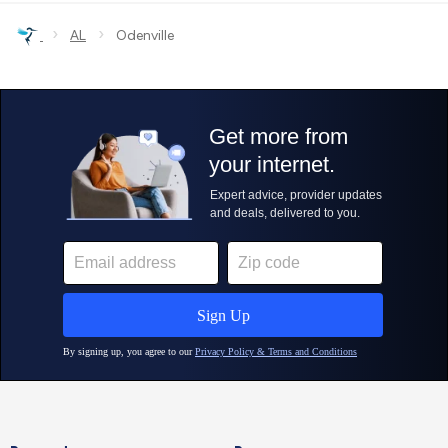
›
›
AL
Odenville