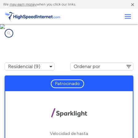
×
We
may earn money
when you click our links.
Negocios
Compañías de Internet en
Odenville, AL
Patrocinado
Velocidad de hasta