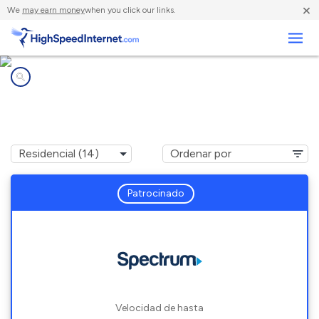
×
We
may earn money
when you click our links.
Negocios
Compañías de Internet en
Trussville, AL
Patrocinado
Velocidad de hasta