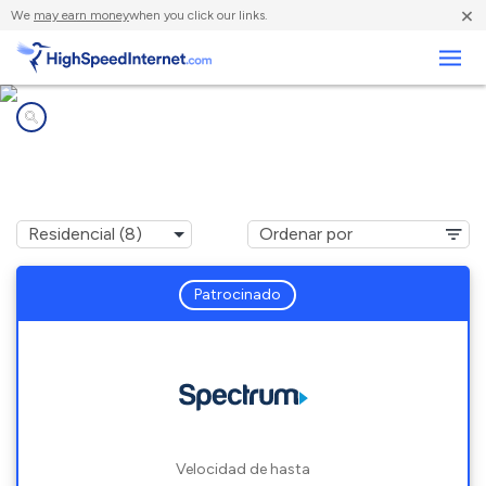
×
We
may earn money
when you click our links.
Negocios
Compañías de Internet en
Tanner, AL
Patrocinado
Velocidad de hasta