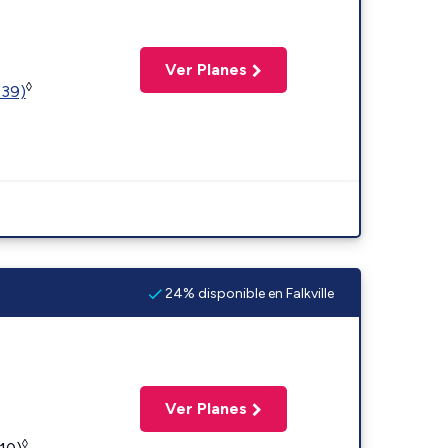
Ver Planes
◊
239)
24% disponible en Falkville
Ver Planes
◊