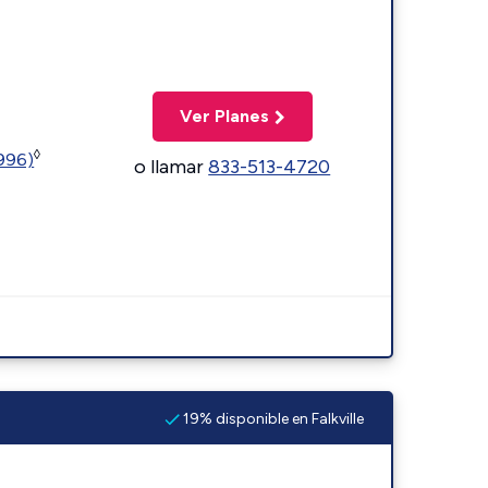
Ver Planes
◊
5996)
o llamar
833-513-4720
19% disponible en Falkville