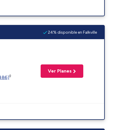
24% disponible en Falkville
Ver Planes
◊
2486)