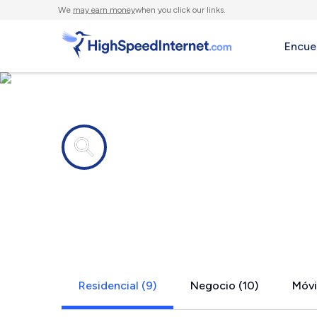
We
may earn money
when you click our links.
Encue
Compañías de Internet en
Falkville, A
Residencial (9)
Negocio (10)
Móvil