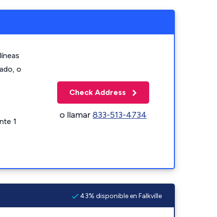
líneas
zado, o
Check Address
o llamar
833-513-4734
nte 1
43% disponible en Falkville