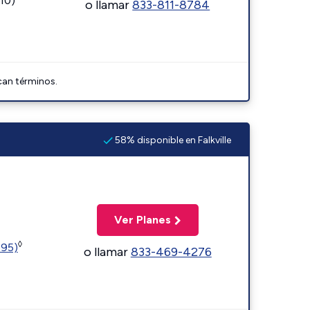
110)
o llamar
833-811-8784
can términos.
58% disponible en Falkville
Ver Planes
◊
595)
o llamar
833-469-4276