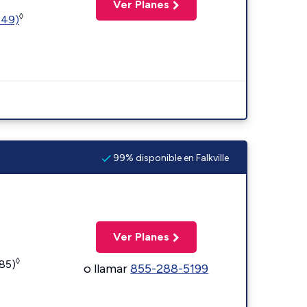
Ver Planes
◊
449)
99% disponible en Falkville
Ver Planes
◊
185)
o llamar
855-288-5199