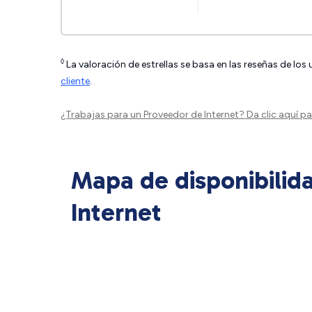
◊
La valoración de estrellas se basa en las reseñas de los
cliente
.
¿Trabajas para un Proveedor de Internet?
Da clic aquí
par
Mapa de disponibilid
Internet