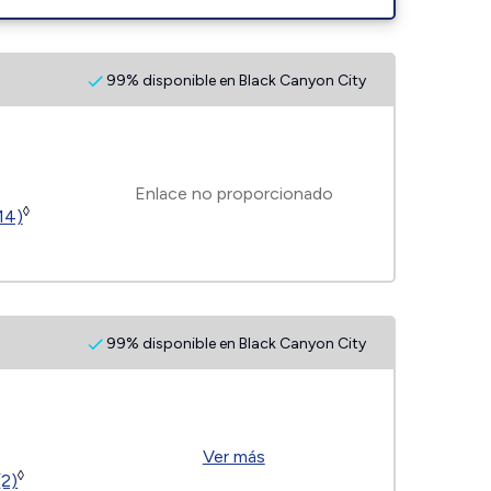
99% disponible en Black Canyon City
Enlace no proporcionado
◊
14)
99% disponible en Black Canyon City
Ver más
◊
(2)