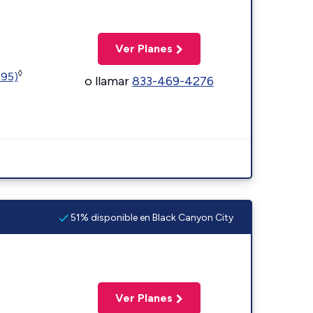
Ver Planes
◊
595)
o llamar
833-469-4276
51% disponible en Black Canyon City
Ver Planes