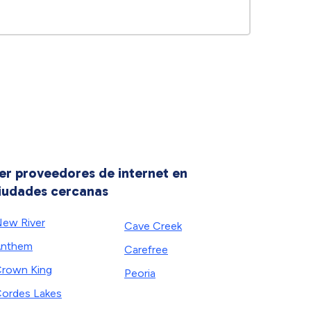
er proveedores de internet en
iudades cercanas
ew River
Cave Creek
Anthem
Carefree
rown King
Peoria
ordes Lakes