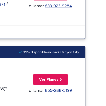
◊
1971)
o llamar
833-923-9284
99% disponible en Black Canyon City
Ver Planes
◊
185)
o llamar
855-288-5199