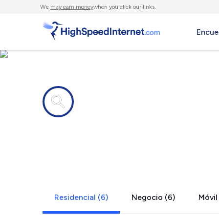
We
may earn money
when you click our links.
Encue
Compañías de Internet en
Black Canyo
Residencial (6)
Negocio (6)
Móvil 