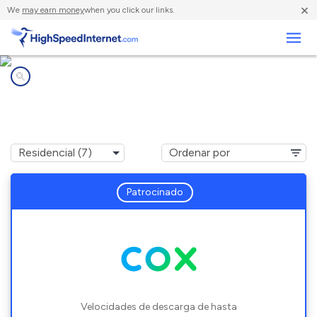
×
We
may earn money
when you click our links.
Negocios
Compañías de Internet en
Carefree, AZ
Patrocinado
Velocidades de descarga de hasta