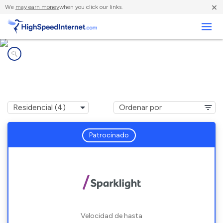
×
We
may earn money
when you click our links.
Negocios
Compañías de Internet en
Winslow, AZ
Patrocinado
Velocidad de hasta