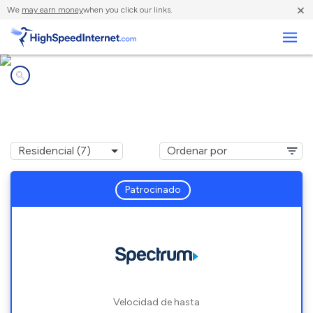
×
We
may earn money
when you click our links.
Negocios
Compañías de Internet en
Hollister, CA
Patrocinado
Velocidad de hasta