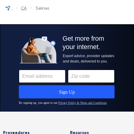
›
›
CA
Salinas
Proveedores
Recursos