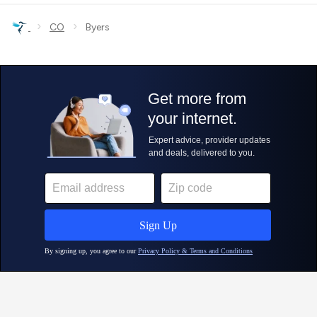
›
›
CO
Byers