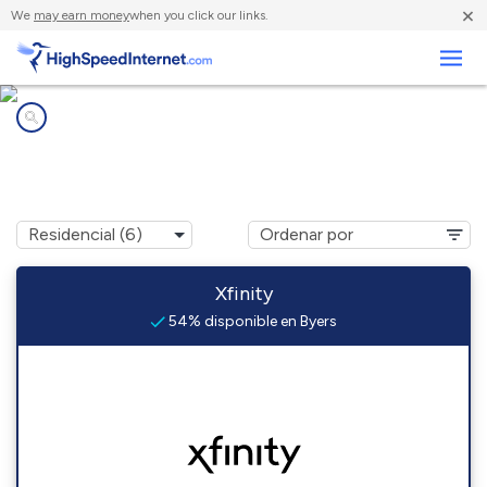
×
We
may earn money
when you click our links.
Negocios
Compañías de Internet en
Byers, CO
Xfinity
54% disponible en Byers